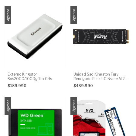
Agotado
Agotado
Externo Kingston
Unidad Ssd Kingston Fury
Sxs2000/1000g 1tb Gris
Renegade Pcie 4.0 Nvme M.2
4tb Color Negro
$189.990
$439.990
Agotado
Agotado