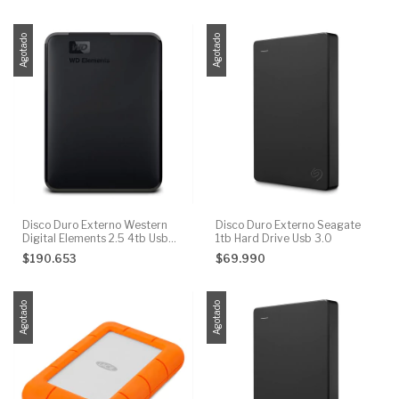
Agotado
Agotado
Disco Duro Externo Western
Disco Duro Externo Seagate
Digital Elements 2.5 4tb Usb
1tb Hard Drive Usb 3.0
3.0
$190.653
$69.990
Agotado
Agotado