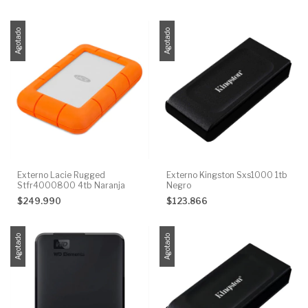
Agotado
Agotado
Externo Lacie Rugged
Externo Kingston Sxs1000 1tb
Stfr4000800 4tb Naranja
Negro
$249.990
$123.866
Agotado
Agotado