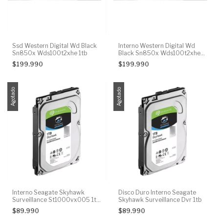
Ssd Western Digital Wd Black
Interno Western Digital Wd
Sn850x Wds100t2xhe 1tb
Black Sn850x Wds100t2xhe
1tb Negro
$199.990
$199.990
Agotado
Agotado
Interno Seagate Skyhawk
Disco Duro Interno Seagate
Surveillance St1000vx005 1tb
Skyhawk Surveillance Dvr 1tb
Plateado
$89.990
$89.990