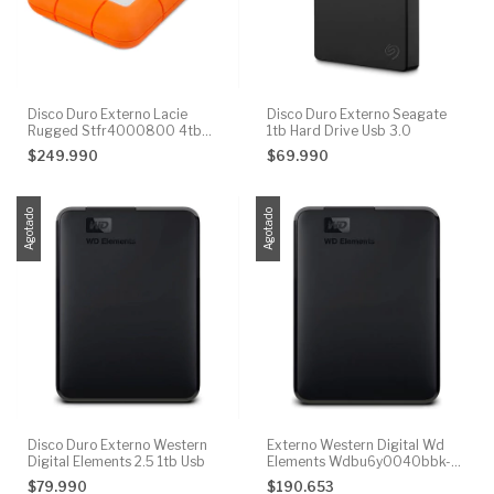
Disco Duro Externo Lacie
Disco Duro Externo Seagate
Rugged Stfr4000800 4tb
1tb Hard Drive Usb 3.0
Naranja Mac
$249.990
$69.990
Agotado
Agotado
Disco Duro Externo Western
Externo Western Digital Wd
Digital Elements 2.5 1tb Usb
Elements Wdbu6y0040bbk-
wesn 4tb Negro
$79.990
$190.653