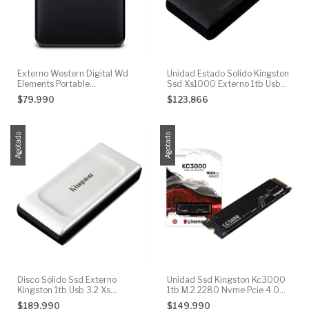
Externo Western Digital Wd
Unidad Estado Solido Kingston
Elements Portable
Ssd Xs1000 Externo 1tb Usb
Wdbuzg0010bbk 1tb Negro
3.2
$79.990
$123.866
Agotado
Agotado
Disco Sólido Ssd Externo
Unidad Ssd Kingston Kc3000
Kingston 1tb Usb 3.2 Xs
1tb M.2 2280 Nvme Pcie 4.0
2000mb/s
X4
$189.990
$149.990