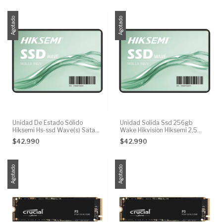
Agotado
Agotado
Unidad De Estado Sólido
Unidad Solida Ssd 256gb
Hiksemi Hs-ssd Wave(s) Sata
Wake Hikvision Hiksemi 2,5
256gb Color Negro
Sata
$42.990
$42.990
Agotado
Agotado