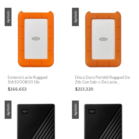
Agotado
Agotado
Externo Lacie Rugged
Disco Duro Portátil Rugged De
Stfr1000800 1tb
2tb Con Usb-c De Lacie
Agrega
$166.653
$213.320
Agotado
Agotado