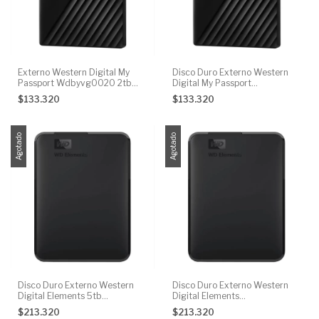
Externo Western Digital My
Disco Duro Externo Western
Passport Wdbyvg0020 2tb
Digital My Passport
Negro
Wdbyvg0020 2t
$133.320
$133.320
Agotado
Agotado
Disco Duro Externo Western
Disco Duro Externo Western
Digital Elements 5tb
Digital Elements
Wdbu6y0050bb
Wdbu6y0050bbk-wesn 5tb
$213.320
$213.320
Negro