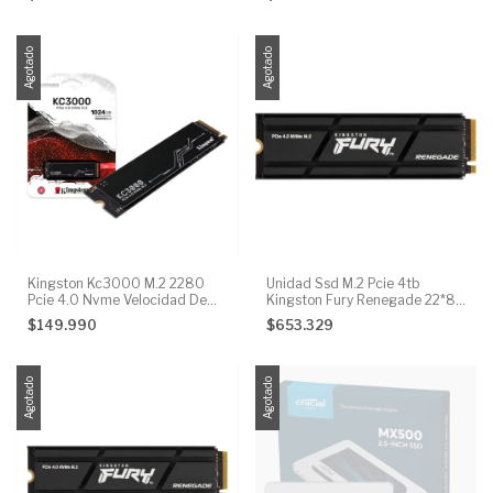
Agotado
Agotado
Kingston Kc3000 M.2 2280
Unidad Ssd M.2 Pcie 4tb
Pcie 4.0 Nvme Velocidad De
Kingston Fury Renegade 22*80
Lectura 7000 Mb/s Y Escritura
Nvme
$149.990
$653.329
6000 Mb/s Gen 4x4 Nand Tlc
3d Color Black
Agotado
Agotado