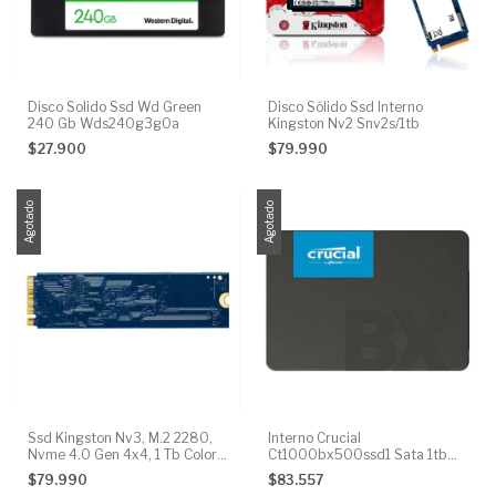
Disco Solido Ssd Wd Green
Disco Sólido Ssd Interno
240 Gb Wds240g3g0a
Kingston Nv2 Snv2s/1tb
$27.900
$79.990
Agotado
Agotado
Ssd Kingston Nv3, M.2 2280,
Interno Crucial
Nvme 4.0 Gen 4x4, 1 Tb Color
Ct1000bx500ssd1 Sata 1tb
Azul Oscuro
Negro
$79.990
$83.557