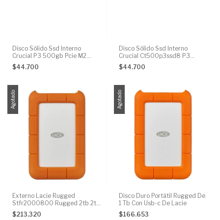
Disco Sólido Ssd Interno
Disco Sólido Ssd Interno
Crucial P3 500gb Pcie M2
Crucial Ct500p3ssd8 P3
3500/6600m
500gb Pcie M.2 2280
$44.700
$44.700
Agotado
Agotado
Externo Lacie Rugged
Disco Duro Portátil Rugged De
Stfr2000800 Rugged 2tb 2tb
1 Tb Con Usb-c De Lacie
Naranja
$213.320
$166.653