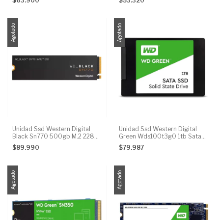
$63.900
$53.320
Color Verde
Agotado
Agotado
Unidad Ssd Western Digital
Unidad Ssd Western Digital
Black Sn770 500gb M.2 2280
Green Wds100t3g0 1tb Sata
Pcie 4
Ssd 2,5
$89.990
$79.987
Agotado
Agotado