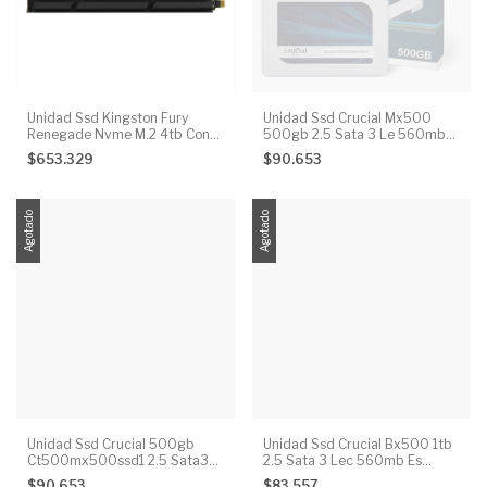
Unidad Ssd Kingston Fury
Unidad Ssd Crucial Mx500
Renegade Nvme M.2 4tb Con
500gb 2.5 Sata 3 Le 560mb
Disipador Color Negro
Es 510mb
$653.329
$90.653
Agotado
Agotado
Unidad Ssd Crucial 500gb
Unidad Ssd Crucial Bx500 1tb
Ct500mx500ssd1 2.5 Sata3
2.5 Sata 3 Lec 560mb Es
7mm Color Plateado
540m
$90.653
$83.557