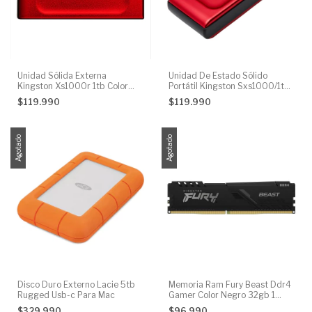
Unidad Sólida Externa
Unidad De Estado Sólido
Kingston Xs1000r 1tb Color
Portátil Kingston Sxs1000/1tb
Rojo Usb-c
Rojo
$119.990
$119.990
Agotado
Agotado
Disco Duro Externo Lacie 5tb
Memoria Ram Fury Beast Ddr4
Rugged Usb-c Para Mac
Gamer Color Negro 32gb 1
Kingston Kf432c16bb/32
$329.990
$96.990