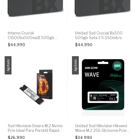
Interno Crucial
Unidad Ssd Crucial Bx500
Ct500bx500ssd1 500gb
500gb Sata 2.5 550mb/s
Negro
$44.990
$44.990
Agotado
Agotado
Ssd Hikvision Desire M.2 Nvme
Unidad Ssd Hikvision Hiksemi
Pcie Ideal Para Portátil Rápido
Wave M.2 256 Gb/nvme Pcie
De 256 Gb
3.0
$26.990
$34.990