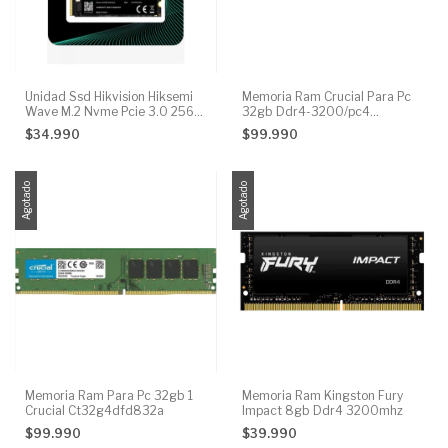
Unidad Ssd Hikvision Hiksemi
Memoria Ram Crucial Para Pc
Wave M.2 Nvme Pcie 3.0 256
32gb Ddr4-3200/pc4
Gb
Ct32g4dfd832a
$34.990
$99.990
Agotado
Agotado
Memoria Ram Para Pc 32gb 1
Memoria Ram Kingston Fury
Crucial Ct32g4dfd832a
Impact 8gb Ddr4 3200mhz
$99.990
$39.990