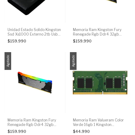
Unidad Estado Solido Kingston
Memoria Ram Kingston Fury
Ssd Xs1000 Externo 2tb Usb
Renegade Rgb Ddr4 32gb
3.2 Color Negro
3600mt/s
$159.990
$159.990
Agotado
Agotado
Memoria Ram Kingston Fury
Memoria Ram Valueram Color
Renegade Rgb Ddr4 32gb
Verde 16gb 1 Kingston
3600mt/s
Kvr32s22s8/16
$159.990
$44.990