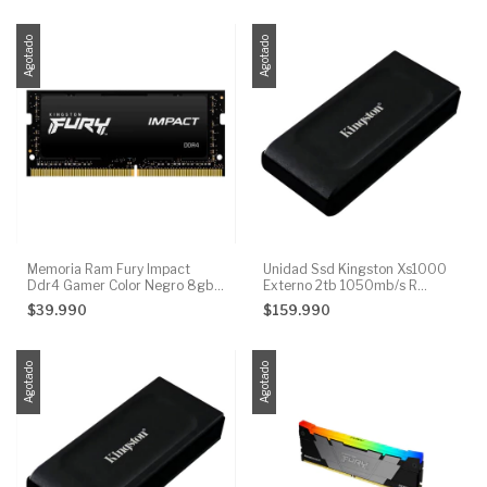
Agotado
Agotado
Memoria Ram Fury Impact
Unidad Ssd Kingston Xs1000
Ddr4 Gamer Color Negro 8gb 1
Externo 2tb 1050mb/s R
Kingston Kf432s20ib/8
1000mb/s W
$39.990
$159.990
Agotado
Agotado