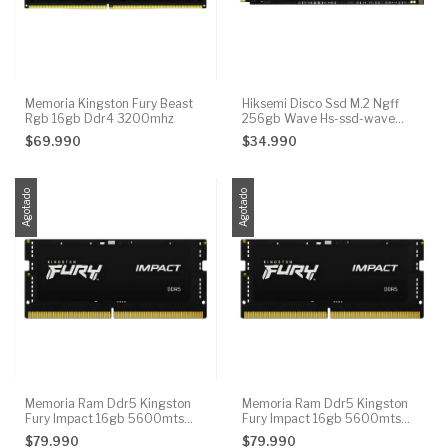
Memoria Kingston Fury Beast
Hiksemi Disco Ssd M.2 Ngff
Rgb 16gb Ddr4 3200mhz
256gb Wave Hs-ssd-wave
Ppct
$69.990
$34.990
Agotado
Agotado
Memoria Ram Ddr5 Kingston
Memoria Ram Ddr5 Kingston
Fury Impact 16gb 5600mts
Fury Impact 16gb 5600mts
Sodimm
Sodimm
$79.990
$79.990