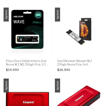
Agotado
Agotado
Disco Duro Solido Interno Ssd
Ssd Hikvision Hiksemi M.2
Nvme M.2 M2 256gb Pcie 3.0
256gb Nvme Pcie 3x4
Hiksemi Wave
2500/1050mb
$34.990
$26.990
Agotado
Agotado