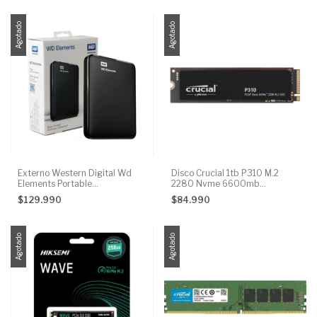
Agotado
Agotado
Externo Western Digital Wd
Disco Crucial 1tb P310 M.2
Elements Portable
2280 Nvme 6600mb
Wdbu6y0020bbk 2tb Negro
Ct1000p310ssd8
$129.990
$84.990
Agotado
Agotado