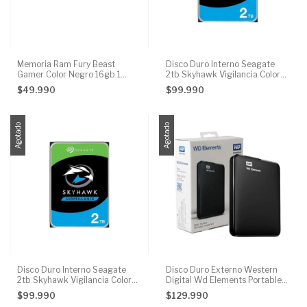
Memoria Ram Fury Beast
Disco Duro Interno Seagate
Gamer Color Negro 16gb 1
2tb Skyhawk Vigilancia Color
Kingston Kf432c16bb/16
Plateado
$49.990
$99.990
Agotado
Agotado
Disco Duro Interno Seagate
Disco Duro Externo Western
2tb Skyhawk Vigilancia Color
Digital Wd Elements Portable
Plat
2tb
$99.990
$129.990