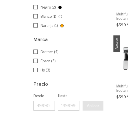
Negro (2)
Multif
Blanco (1)
Ecota
Inalám
$599
Naranja (1)
Y N
Marca
Agotado
Brother (4)
Epson (3)
Hp (3)
Precio
Multif
Ecota
Inalám
Desde
Hasta
$599
Y Negr
Aplicar