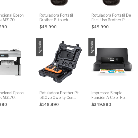
uncional Epson
Rotuladora Portátil
Rotuladora Portátil De
nk M3170
Brother P-touch
Facil Uso Brother P-
brica En Blanco
Pth110 Negra
touch Pth110
.990
$49.990
$49.990
Agotado
Agotado
uncional Epson
Rotuladora Brother Pt-
Impresora Simple
nk M3170
e110vp Qwerty Con
Función A Color Hp
brica En Blanco
Maleta 3,5 A 12mm
Officejet 200 Con Wifi
.990
$149.990
$349.990
o Con Fax Y Adf