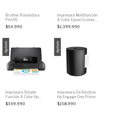
Brother Rotuladora
Impresora Multifunción
Ptm95
A Color Epson Ecotank
L15150 Con Wifi
$54.990
$1.399.990
Agotado
Agotado
Impresora Simple
Impresora De Recibos
Función A Color Hp
Hp Engage One Prime
Officejet 200 Con Wifi
$349.990
$158.990
2