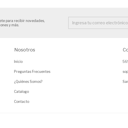
ete para recibir novedades,
ones y más.
Nosotros
C
Inicio
56
Preguntas Frecuentes
sop
¿Quiénes Somos?
San
Catalogo
Contacto