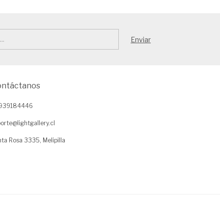
ontáctanos
939184446
orte@lightgallery.cl
ta Rosa 3335, Melipilla